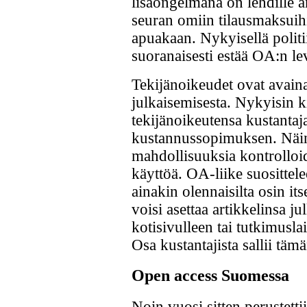
lisäongelmana on lehdille 
seuran omiin tilausmaksuihin.
apuakaan. Nykyisellä politii
suoranaisesti estää OA:n l
Tekijänoikeudet ovat avaina
julkaisemisesta. Nykyisin ki
tekijänoikeutensa kustantaja
kustannussopimuksen. Näin 
mahdollisuuksia kontrollo
käyttöä. OA-liike suosittelee
ainakin olennaisilta osin its
voisi asettaa artikkelinsa ju
kotisivulleen tai tutkimusl
Osa kustantajista sallii tämä
Open access Suomessa
Noin vuosi sitten perustett