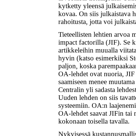
kytketty yleensä julkaisemis
kovaa. On siis julkaistava 
rahoitusta, jotta voi julkaist
Tieteellisten lehtien arvoa 
impact factorilla (JIF). Se 
artikkeleihin muualla viita
hyvin (katso esimerkiksi Ste
paljon, koska parempaakaan 
OA-lehdet ovat nuoria, JIF o
saamiseen menee muutama 
Centralin yli sadasta lehde
Uuden lehden on siis tava
systeemiin. OA:n laajenemi
OA-lehdet saavat JIFin tai 
kokonaan toisella tavalla.
Nykyisessä kustannusmallis