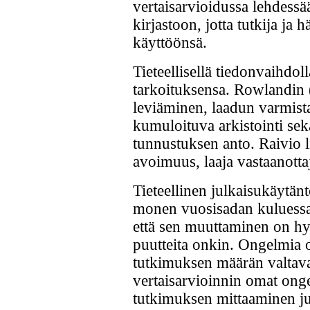
vertaisarvioidussa lehdessä
kirjastoon, jotta tutkija ja 
käyttöönsä.
Tieteellisellä tiedonvaihdo
tarkoituksensa. Rowlandin
leviäminen, laadun varmista
kumuloituva arkistointi se
tunnustuksen anto. Raivio li
avoimuus, laaja vastaanotta
Tieteellinen julkaisukäytä
monen vuosisadan kuluessa.
että sen muuttaminen on hy
puutteita onkin. Ongelmia
tutkimuksen määrän valtava 
vertaisarvioinnin omat onge
tutkimuksen mittaaminen jul