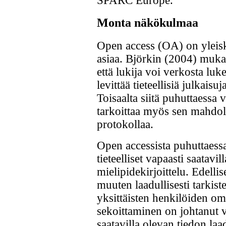
SPARC Europe.
Monta näkökulmaa
Open access (OA) on yleiskä
asiaa. Björkin (2004) mukaa
että lukija voi verkosta luke
levittää tieteellisiä julkaisu
Toisaalta siitä puhuttaessa 
tarkoittaa myös sen mahdol
protokollaa.
Open accessista puhuttaessa
tieteelliset vapaasti saatavi
mielipidekirjoittelu. Edellis
muuten laadullisesti tarkiste
yksittäisten henkilöiden o
sekoittaminen on johtanut vi
saatavilla olevan tiedon la