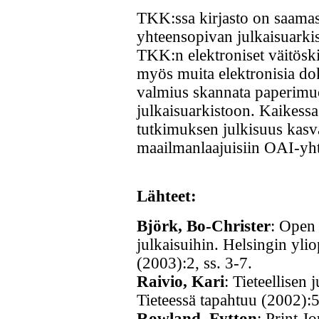
TKK:ssa kirjasto on saamas
yhteensopivan julkaisuarkis
TKK:n elektroniset väitösk
myös muita elektronisia dok
valmius skannata paperimuoto
julkaisuarkistoon. Kaikessa 
tutkimuksen julkisuus kasv
maailmanlaajuisiin OAI-yht
Lähteet:
Björk, Bo-Christer
: Open 
julkaisuihin. Helsingin ylio
(2003):2, ss. 3-7.
Raivio, Kari
: Tieteellisen
Tieteessä tapahtuu (2002):5
Rowland, Fytton
: Print J