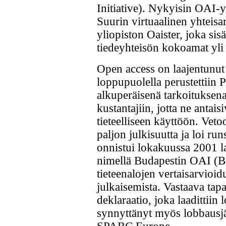
Initiative). Nykyisin OAI-y
Suurin virtuaalinen yhteisa
yliopiston Oaister, joka si
tiedeyhteisön kokoamat yli 
Open access on laajentunut
loppupuolella perustettiin 
alkuperäisenä tarkoituksena
kustantajiin, jotta ne antai
tieteelliseen käyttöön. Veto
paljon julkisuutta ja loi r
onnistui lokakuussa 2001 laa
nimellä Budapestin OAI (BO
tieteenalojen vertaisarvioi
julkaisemista. Vastaava tapa
deklaraatio, joka laadittii
synnyttänyt myös lobbausjä