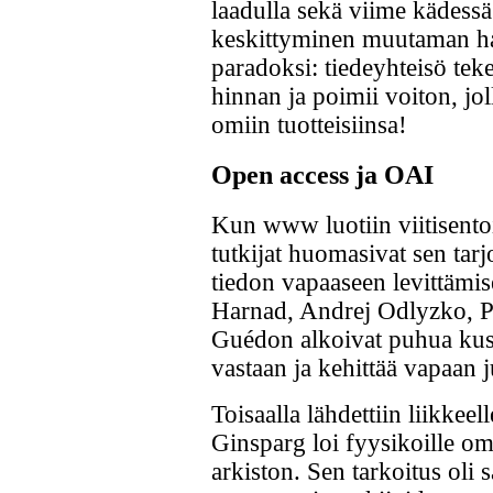
laadulla sekä viime kädes
keskittyminen muutaman ha
paradoksi: tiedeyhteisö teke
hinnan ja poimii voiton, jol
omiin tuotteisiinsa!
Open access ja OAI
Kun www luotiin viitisentoi
tutkijat huomasivat sen tar
tiedon vapaaseen levittäm
Harnad, Andrej Odlyzko, P
Guédon alkoivat puhua kust
vastaan ja kehittää vapaan 
Toisaalla lähdettiin liikkee
Ginsparg loi fyysikoille om
arkiston. Sen tarkoitus oli 