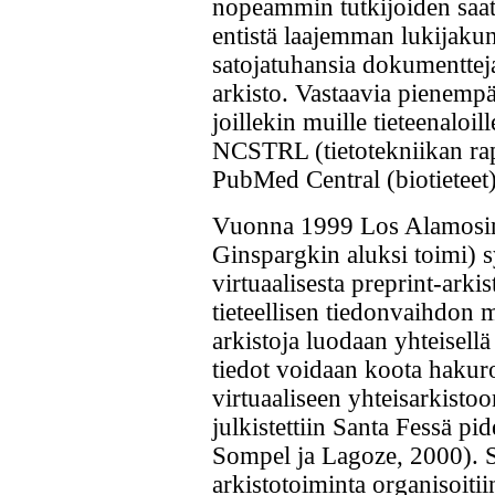
nopeammin tutkijoiden saata
entistä laajemman lukijakun
satojatuhansia dokumentteja
arkisto. Vastaavia pienempä
joillekin muille tieteenaloil
NCSTRL (tietotekniikan rapo
PubMed Central (biotieteet)
Vuonna 1999 Los Alamosin 
Ginspargkin aluksi toimi) sy
virtuaalisesta preprint-arkis
tieteellisen tiedonvaihdon m
arkistoja luodaan yhteisellä 
tiedot voidaan koota hakuro
virtuaaliseen yhteisarkistoo
julkistettiin Santa Fessä p
Sompel ja Lagoze, 2000). S
arkistotoiminta organisoit