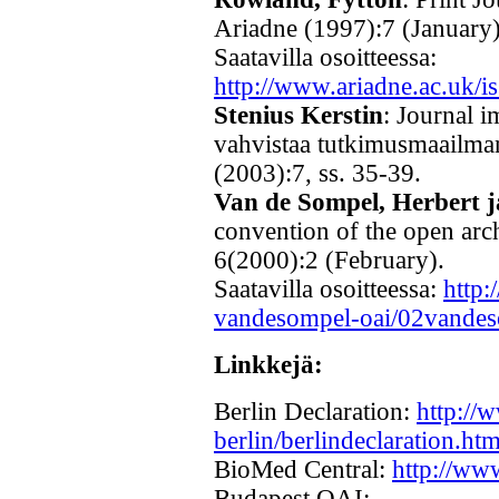
Ariadne (1997):7 (January)
Saatavilla osoitteessa:
http://www.ariadne.ac.uk/is
Stenius Kerstin
: Journal i
vahvistaa tutkimusmaailman
(2003):7, ss. 35-39.
Van de Sompel, Herbert j
convention of the open arch
6(2000):2 (February).
Saatavilla osoitteessa:
http:
vandesompel-oai/02vandes
Linkkejä:
Berlin Declaration:
http://
berlin/berlindeclaration.htm
BioMed Central:
http://ww
Budapest OAI: