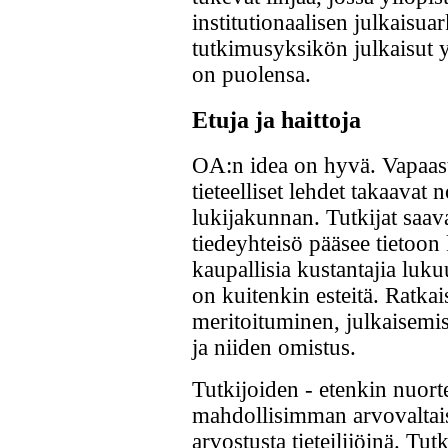
institutionaalisen julkaisu
tutkimusyksikön julkaisut
on puolensa.
Etuja ja haittoja
OA:n idea on hyvä. Vapaasti
tieteelliset lehdet takaavat
lukijakunnan. Tutkijat saav
tiedeyhteisö pääsee tietoon 
kaupallisia kustantajia luku
on kuitenkin esteitä. Ratka
meritoituminen, julkaisemis
ja niiden omistus.
Tutkijoiden - etenkin nuort
mahdollisimman arvovaltais
arvostusta tieteilijöinä. T