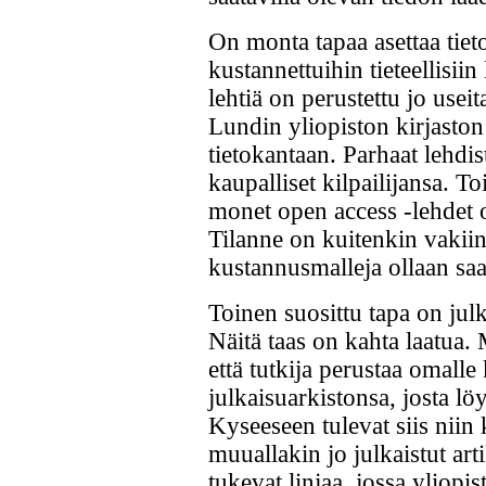
On monta tapaa asettaa tieto
kustannettuihin tieteellisiin
lehtiä on perustettu jo useit
Lundin yliopiston kirjasto
tietokantaan. Parhaat lehdist
kaupalliset kilpailijansa. T
monet open access -lehdet o
Tilanne on kuitenkin vakiin
kustannusmalleja ollaan sa
Toinen suosittu tapa on jul
Näitä taas on kahta laatua
että tutkija perustaa omalle
julkaisuarkistonsa, josta lö
Kyseeseen tulevat siis niin 
muuallakin jo julkaistut arti
tukevat linjaa, jossa yliopis