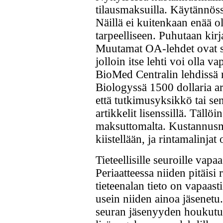
tilausmaksuilla. Käytännöss
Näillä ei kuitenkaan enää o
tarpeelliseen. Puhutaan kirj
Muutamat OA-lehdet ovat si
jolloin itse lehti voi olla v
BioMed Centralin lehdissä 
Biologyssä 1500 dollaria ar
että tutkimusyksikkö tai sen
artikkelit lisenssillä. Tällöi
maksuttomalta. Kustannus
kiistellään, ja rintamalinjat
Tieteellisille seuroille vap
Periaatteessa niiden pitäisi
tieteenalan tieto on vapaasti
usein niiden ainoa jäsenetu.
seuran jäsenyyden houkutu