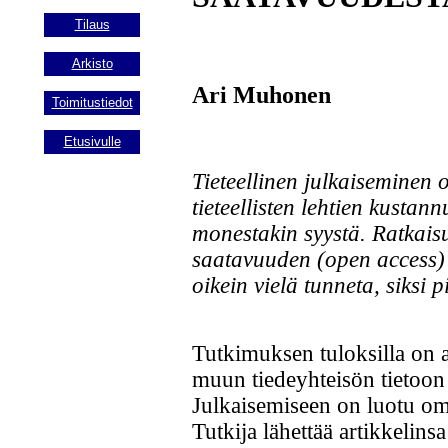
Tilaus
Arkisto
Ari Muhonen
Toimitustiedot
Etusivulle
Tieteellinen julkaiseminen 
tieteellisten lehtien kustan
monestakin syystä. Ratkais
saatavuuden (open access) 
oikein vielä tunneta, siksi p
Tutkimuksen tuloksilla on a
muun tiedeyhteisön tietoon j
Julkaisemiseen on luotu om
Tutkija lähettää artikkelinsa