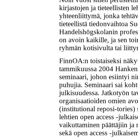
kirjastojen ja tieteellisten 
yhteenliittymä, jonka tehtä
tieteellistä tiedonvaihtoa
Handelshögskolanin profes
on avoin kaikille, ja sen to
ryhmän kotisivulta tai liitty
FinnOA:n toistaiseksi näky
tammikuussa 2004 Hankenill
seminaari, johon esiintyi n
puhujia. Seminaari sai koh
julkisuudessa. Jatkotyön ta
organisaatioiden omien avo
(institutional reposi-tories)
lehtien open access -julkai
vaikuttaminen päättäjiin ja r
sekä open access -julkaise